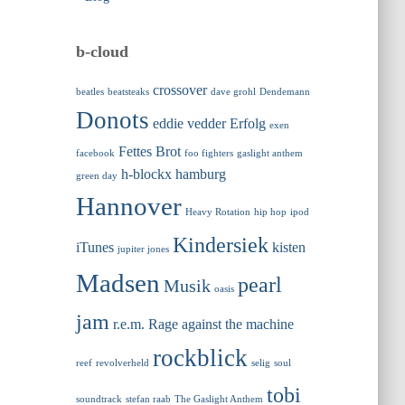
b-cloud
crossover
beatles
beatsteaks
dave grohl
Dendemann
Donots
eddie vedder
Erfolg
exen
Fettes Brot
facebook
foo fighters
gaslight anthem
h-blockx
hamburg
green day
Hannover
Heavy Rotation
hip hop
ipod
Kindersiek
iTunes
kisten
jupiter jones
Madsen
pearl
Musik
oasis
jam
r.e.m.
Rage against the machine
rockblick
reef
revolverheld
selig
soul
tobi
soundtrack
stefan raab
The Gaslight Anthem