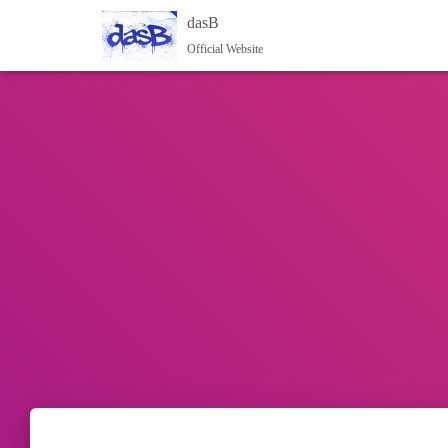
dasB
Official Website