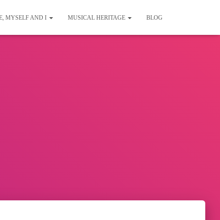
E, MYSELF AND I
MUSICAL HERITAGE
BLOG