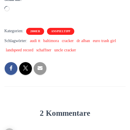
Wird
geladen …
Kategorien:
2000ER
ANSPIELTIPP
Schlagwörter:
audi tt
baltimora
cracker
dr alban
euro trash girl
landspeed record
schaffner
uncle cracker
2 Kommentare