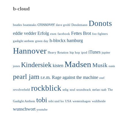
b-cloud
Donots
crossover
beatles
beatsteaks
dave grohl
Dendemann
eddie vedder
Erfolg
Fettes Brot
exen
facebook
foo fighters
h-blockx
hamburg
gaslight anthem
green day
Hannover
iTunes
Heavy Rotation
hip hop
ipod
jupiter
Madsen
Kindersiek
Musik
kisten
jones
oasis
pearl jam
r.e.m.
Rage against the machine
reef
rockblick
revolverheld
selig
soul
soundtrack
stefan raab
The
tobi
Gaslight Anthem
tobi und bo
USA
westernhagen
wuhlheide
wunschwort
youtube