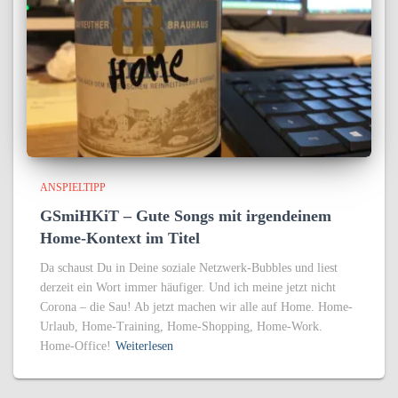
ANSPIELTIPP
GSmiHKiT – Gute Songs mit irgendeinem
Home-Kontext im Titel
Da schaust Du in Deine soziale Netzwerk-Bubbles und liest
derzeit ein Wort immer häufiger. Und ich meine jetzt nicht
Corona – die Sau! Ab jetzt machen wir alle auf Home. Home-
Urlaub, Home-Training, Home-Shopping, Home-Work.
Home-Office!
Weiterlesen