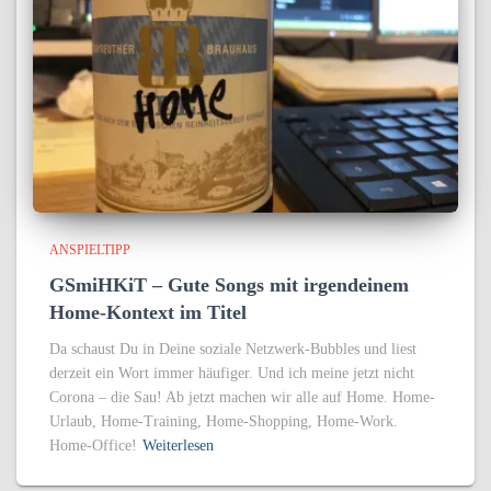
ANSPIELTIPP
GSmiHKiT – Gute Songs mit irgendeinem
Home-Kontext im Titel
Da schaust Du in Deine soziale Netzwerk-Bubbles und liest
derzeit ein Wort immer häufiger. Und ich meine jetzt nicht
Corona – die Sau! Ab jetzt machen wir alle auf Home. Home-
Urlaub, Home-Training, Home-Shopping, Home-Work.
Home-Office!
Weiterlesen