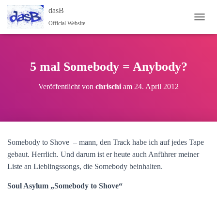
dasB
Official Website
N
A
V
I
G
5 mal Somebody = Anybody?
A
T
Veröffentlicht von
chrischi
am
24. April 2012
I
O
N
U
M
S
Somebody to Shove – mann, den Track habe ich auf jedes Tape
C
H
gebaut. Herrlich. Und darum ist er heute auch Anführer meiner
A
Liste an Lieblingssongs, die Somebody beinhalten.
L
T
Soul Asylum „Somebody to Shove“
E
N