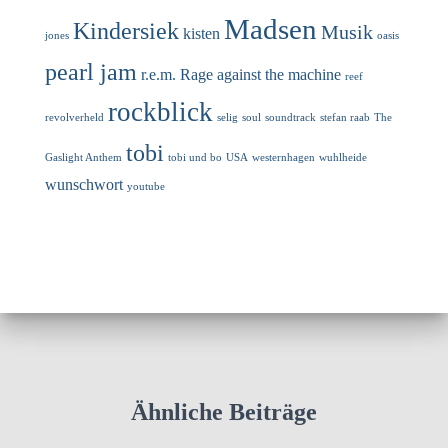
Madsen
Kindersiek
Musik
kisten
jones
oasis
pearl jam
r.e.m.
Rage against the machine
reef
rockblick
revolverheld
selig
soul
soundtrack
stefan raab
The
tobi
Gaslight Anthem
tobi und bo
USA
westernhagen
wuhlheide
wunschwort
youtube
Ähnliche Beiträge