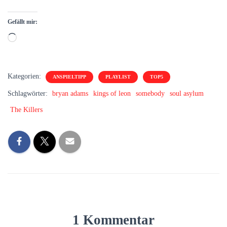
Gefällt mir:
Wird
geladen …
Kategorien:
ANSPIELTIPP
PLAYLIST
TOP5
Schlagwörter:
bryan adams
kings of leon
somebody
soul asylum
The Killers
1 Kommentar