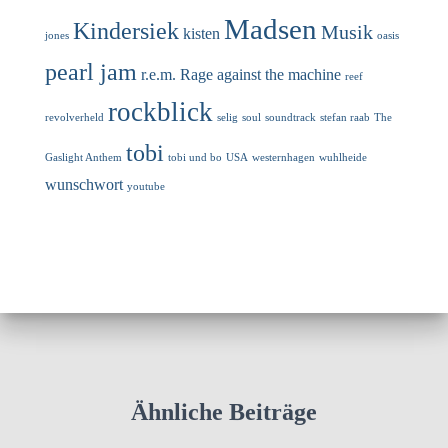
Madsen
Kindersiek
Musik
kisten
jones
oasis
pearl jam
r.e.m.
Rage against the machine
reef
rockblick
revolverheld
selig
soul
soundtrack
stefan raab
The
tobi
Gaslight Anthem
tobi und bo
USA
westernhagen
wuhlheide
wunschwort
youtube
Ähnliche Beiträge