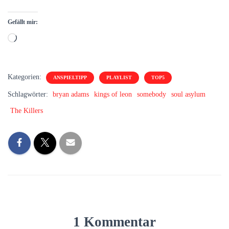
Gefällt mir:
Wird
geladen …
Kategorien:
ANSPIELTIPP
PLAYLIST
TOP5
Schlagwörter:
bryan adams
kings of leon
somebody
soul asylum
The Killers
1 Kommentar