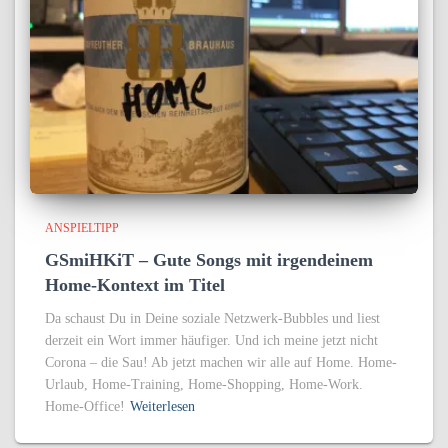
ANSPIELTIPP
GSmiHKiT – Gute Songs mit irgendeinem
Home-Kontext im Titel
Da schaust Du in Deine soziale Netzwerk-Bubbles und liest
derzeit ein Wort immer häufiger. Und ich meine jetzt nicht
Corona – die Sau! Ab jetzt machen wir alle auf Home. Home-
Urlaub, Home-Training, Home-Shopping, Home-Work.
Home-Office!
Weiterlesen