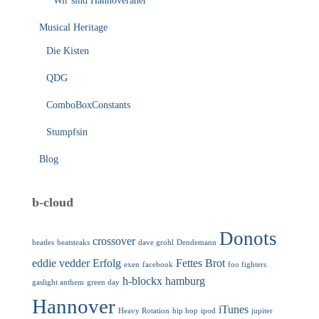
Wir sind Hannoveraner
Musical Heritage
Die Kisten
QDG
ComboBoxConstants
Stumpfsin
Blog
b-cloud
Donots
crossover
beatles
beatsteaks
dave grohl
Dendemann
eddie vedder
Erfolg
Fettes Brot
exen
facebook
foo fighters
h-blockx
hamburg
gaslight anthem
green day
Hannover
iTunes
Heavy Rotation
hip hop
ipod
jupiter