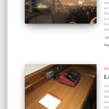
som
als
Pla
in 
den
Dis
(m
Vo
90E
L
Ach
ric
Bes
heu
Sch