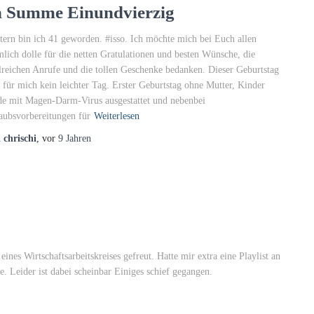
n Summe Einundvierzig
tern bin ich 41 geworden. #isso. Ich möchte mich bei Euch allen
mlich dolle für die netten Gratulationen und besten Wünsche, die
lreichen Anrufe und die tollen Geschenke bedanken. Dieser Geburtstag
 für mich kein leichter Tag. Erster Geburtstag ohne Mutter, Kinder
de mit Magen-Darm-Virus ausgestattet und nebenbei
aubsvorbereitungen für
Weiterlesen
n
chrischi
, vor
9 Jahren
ines Wirtschaftsarbeitskreises gefreut. Hatte mir extra eine Playlist an
. Leider ist dabei scheinbar Einiges schief gegangen.