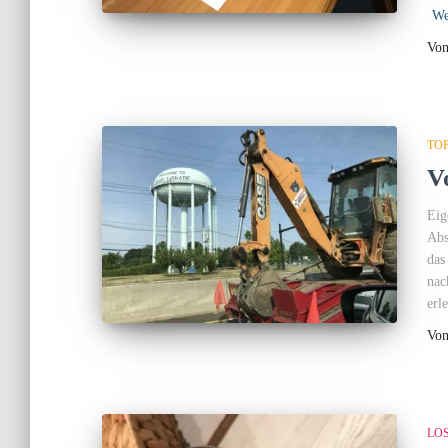
We
Vo
TO
V
Eig
Abs
das
nac
erl
Vo
LO