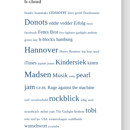
b-cloud
crossover
beatles
beatsteaks
dave grohl
Dendemann
Donots
eddie vedder
Erfolg
exen
Fettes Brot
facebook
foo fighters
gaslight anthem
h-blockx
hamburg
green day
Hannover
Heavy Rotation
hip hop
ipod
Kindersiek
iTunes
kisten
jupiter jones
Madsen
pearl
Musik
oasis
jam
r.e.m.
Rage against the machine
rockblick
reef
revolverheld
selig
soul
tobi
soundtrack
stefan raab
The Gaslight Anthem
tobi und bo
USA
westernhagen
wuhlheide
wunschwort
youtube