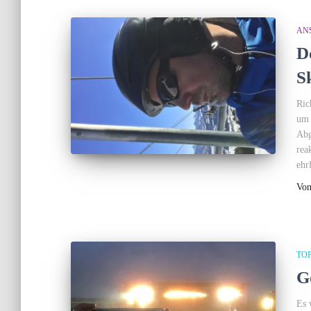
ANS
D
S
Ric
um 
Abg
rea
ehr
Vo
TO
G
Es 