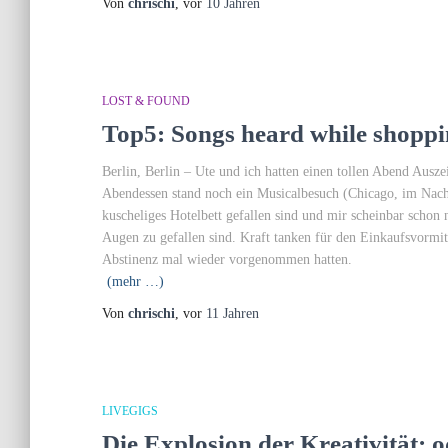
Von
chrischi
, vor
10 Jahren
LOST & FOUND
Top5: Songs heard while shoppi
Berlin, Berlin – Ute und ich hatten einen tollen Abend Ausz
Abendessen stand noch ein Musicalbesuch (Chicago, im Nachh
kuscheliges Hotelbett gefallen sind und mir scheinbar scho
Augen zu gefallen sind. Kraft tanken für den Einkaufsvormi
Abstinenz mal wieder vorgenommen hatten.
(mehr …)
Von
chrischi
, vor
11 Jahren
LIVEGIGS
Die Explosion der Kreativität;