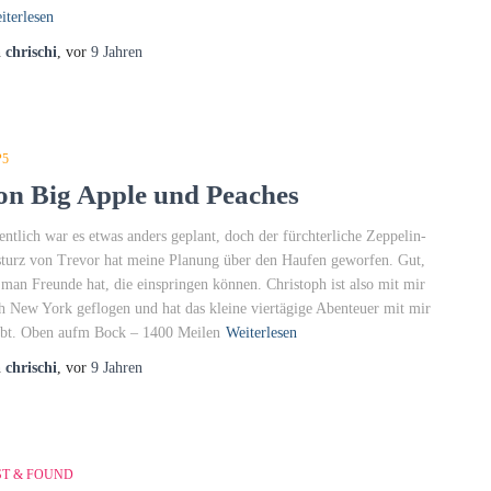
iterlesen
n
chrischi
, vor
9 Jahren
P5
on Big Apple und Peaches
entlich war es etwas anders geplant, doch der fürchterliche Zeppelin-
turz von Trevor hat meine Planung über den Haufen geworfen. Gut,
 man Freunde hat, die einspringen können. Christoph ist also mit mir
h New York geflogen und hat das kleine viertägige Abenteuer mit mir
ebt. Oben aufm Bock – 1400 Meilen
Weiterlesen
n
chrischi
, vor
9 Jahren
ST & FOUND