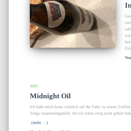
I
Ges
zie
zah
war
bei
Url
Vo
TOP5
Midnight Oil
Ich habe mich heute wirklich auf die Fahrt zu einem Treffen e
Songs zusammengestellt, die ich schon ewig nicht gehört habe
(mehr …)