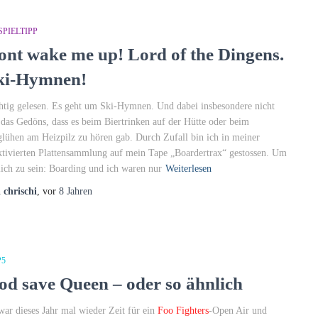
PIELTIPP
ont wake me up! Lord of the Dingens.
ki-Hymnen!
htig gelesen. Es geht um Ski-Hymnen. Und dabei insbesondere nicht
das Gedöns, dass es beim Biertrinken auf der Hütte oder beim
lühen am Heizpilz zu hören gab. Durch Zufall bin ich in meiner
ktivierten Plattensammlung auf mein Tape „Boardertrax“ gestossen. Um
lich zu sein: Boarding und ich waren nur
Weiterlesen
n
chrischi
, vor
8 Jahren
P5
od save Queen – oder so ähnlich
war dieses Jahr mal wieder Zeit für ein
Foo Fighters
-Open Air und