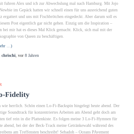
it fuhren Alex und ich zur Abwechslung mal nach Hamburg. Mit Jojo
 Newbie im Gepäck hatten wir schnell einen für uns ausreichend guten
tz ergattert und uns mit Fischbrötchen eingedeckt. Aber darum soll es
diesem Post eigentlich gar nicht gehen. Einzig um die Inspiration –
n bei mir hat es dieses Mal Klick gemacht. Klick, sich mal mit der
kographie von Queen zu beschäftigen.
ehr …)
n
chrischi
, vor
8 Jahren
R
o-Fidelity
 wie herrlich. Schön einen Lo-Fi-Backspin hingelegt heute abend. Der
htige Soundtrack für konzentriertes Arbeiten am Abend geht doch am
ten tief rein in die Plattenkiste. Es folgen meine 3 Lo-Fi-Hymnen für
te abend, bei der der Beck-Track meine Getränkewahl während des
reibens am Treffensten beschreibt! Sebadoh – Oceans PAvement