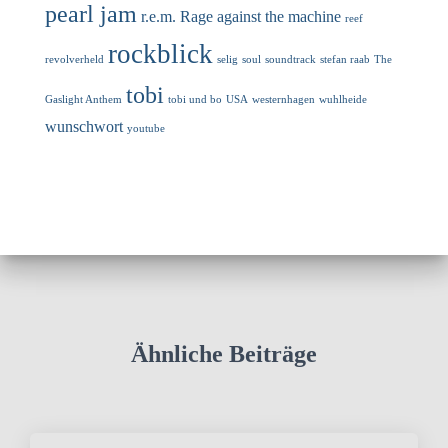
pearl jam
r.e.m.
Rage against the machine
reef
rockblick
revolverheld
selig
soul
soundtrack
stefan raab
The
tobi
Gaslight Anthem
tobi und bo
USA
westernhagen
wuhlheide
wunschwort
youtube
Ähnliche Beiträge