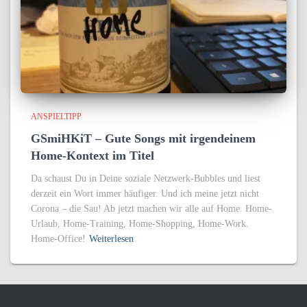
ANSPIELTIPP
GSmiHKiT – Gute Songs mit irgendeinem
Home-Kontext im Titel
Da schaust Du in Deine soziale Netzwerk-Bubbles und liest
derzeit ein Wort immer häufiger. Und ich meine jetzt nicht
Corona – die Sau! Ab jetzt machen wir alle auf Home. Home-
Urlaub, Home-Training, Home-Shopping, Home-Work.
Home-Office!
Weiterlesen