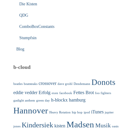
Die Kisten
QDG
ComboBoxConstants
Stumpfsin
Blog
b-cloud
Donots
crossover
beatles
beatsteaks
dave grohl
Dendemann
eddie vedder
Erfolg
Fettes Brot
exen
facebook
foo fighters
h-blockx
hamburg
gaslight anthem
green day
Hannover
iTunes
Heavy Rotation
hip hop
ipod
jupiter
Madsen
Kindersiek
Musik
kisten
jones
oasis