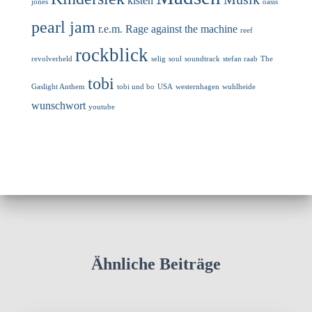
kisten
jones
oasis
pearl jam
r.e.m.
Rage against the machine
reef
rockblick
revolverheld
selig
soul
soundtrack
stefan raab
The
tobi
Gaslight Anthem
tobi und bo
USA
westernhagen
wuhlheide
wunschwort
youtube
Ähnliche Beiträge