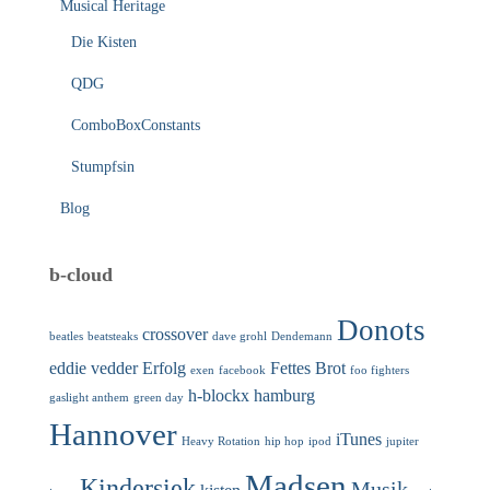
Musical Heritage
Die Kisten
QDG
ComboBoxConstants
Stumpfsin
Blog
b-cloud
Donots
crossover
beatles
beatsteaks
dave grohl
Dendemann
eddie vedder
Erfolg
Fettes Brot
exen
facebook
foo fighters
h-blockx
hamburg
gaslight anthem
green day
Hannover
iTunes
Heavy Rotation
hip hop
ipod
jupiter
Madsen
Kindersiek
Musik