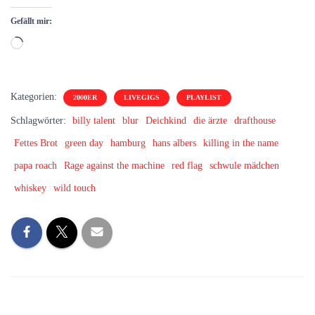
Gefällt mir:
Wird
geladen …
Kategorien:
2000ER
LIVEGIGS
PLAYLIST
Schlagwörter:
billy talent
blur
Deichkind
die ärzte
drafthouse
Fettes Brot
green day
hamburg
hans albers
killing in the name
papa roach
Rage against the machine
red flag
schwule mädchen
whiskey
wild touch