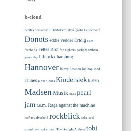
b-cloud
crossover
beatles
beatsteaks
dave grohl
Dendemann
Donots
eddie vedder
Erfolg
exen
Fettes Brot
facebook
foo fighters
gaslight anthem
h-blockx
hamburg
green day
Hannover
Heavy Rotation
hip hop
ipod
Kindersiek
iTunes
kisten
jupiter jones
Madsen
pearl
Musik
oasis
jam
r.e.m.
Rage against the machine
rockblick
reef
revolverheld
selig
soul
tobi
soundtrack
stefan raab
The Gaslight Anthem