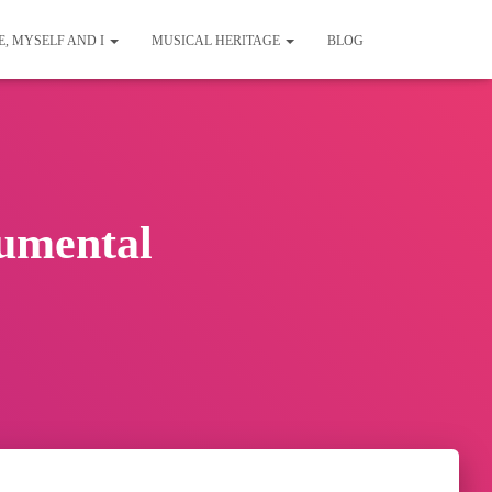
E, MYSELF AND I
MUSICAL HERITAGE
BLOG
rumental