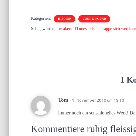
geladen …
Kategorien:
HIP-HOP
LOST & FOUND
Schlagwörter:
breakers
iTunes
kisten
rappe sich wer kan
1 K
Tom
· 1. November 2010 um 13:10
Immer noch ein sensationelles Werk! Da
Kommentiere ruhig fleissi