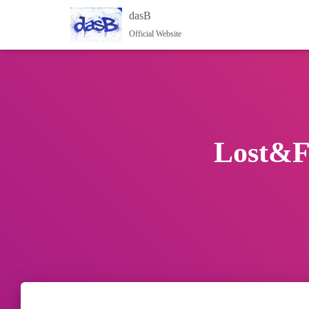
dasB
Official Website
Lost&Fo