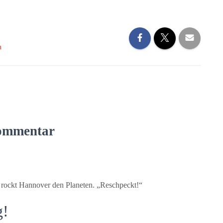
n
ommentar
 rockt Hannover den Planeten. „Reschpeckt!“
g!