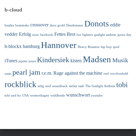
b-cloud
Donots
crossover
eddie
beatles
beatsteaks
dave grohl
Dendemann
vedder
Erfolg
Fettes Brot
exen
facebook
foo fighters
gaslight anthem
green day
Hannover
h-blockx
hamburg
Heavy Rotation
hip hop
ipod
Madsen
Kindersiek
Musik
iTunes
kisten
jupiter jones
pearl jam
r.e.m.
Rage against the machine
oasis
reef
revolverheld
rockblick
tobi
selig
soul
soundtrack
stefan raab
The Gaslight Anthem
wunschwort
tobi und bo
USA
westernhagen
wuhlheide
youtube