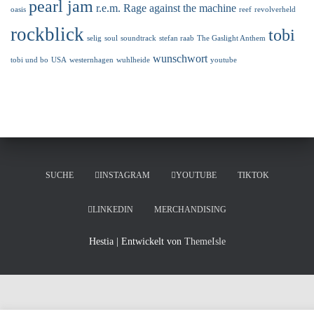
pearl jam
r.e.m.
Rage against the machine
oasis
reef
revolverheld
rockblick
tobi
selig
soul
soundtrack
stefan raab
The Gaslight Anthem
wunschwort
tobi und bo
USA
westernhagen
wuhlheide
youtube
SUCHE
INSTAGRAM
YOUTUBE
TIKTOK
LINKEDIN
MERCHANDISING
Hestia | Entwickelt von
ThemeIsle