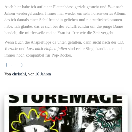
Auch hier habe ich auf einer Plattenbörse gezielt gesucht und
Flut
nach
Jahren wiedergefunden. Immer mal wieder ein sehr hörenswertes Album,
das ich damals einer Schulfreundin geliehen und nie zurückbekommen
habe. Ich glaube, das es sich bei der Schulfreundin um die junge Dame
handelt, die mittlerweile meine Frau ist. Irre wie die Zeit vergeht.
Wenn Euch die Anspieltipps da unten gefallen, dann sucht nach der CD.
Verrückt
und
Lass mich einfach fallen
sind echte Singlekandidaten und
immer noch kompatibel für Pop-Rocker.
(mehr …)
Von
chrischi
, vor
16 Jahren