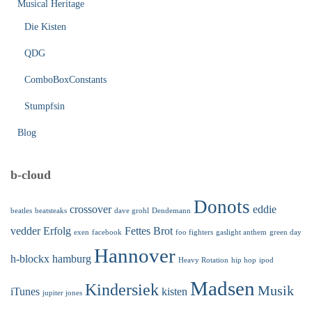
Musical Heritage
Die Kisten
QDG
ComboBoxConstants
Stumpfsin
Blog
b-cloud
Donots
crossover
eddie
beatles
beatsteaks
dave grohl
Dendemann
vedder
Erfolg
Fettes Brot
exen
facebook
foo fighters
gaslight anthem
green day
Hannover
h-blockx
hamburg
Heavy Rotation
hip hop
ipod
Madsen
Kindersiek
Musik
iTunes
kisten
jupiter jones