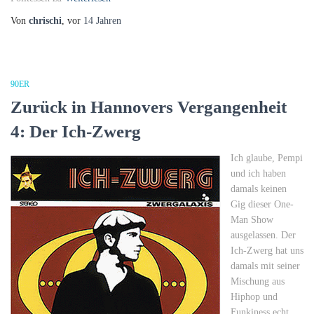
Von
chrischi
, vor
14 Jahren
90ER
Zurück in Hannovers Vergangenheit
4: Der Ich-Zwerg
Ich glaube, Pempi
und ich haben
damals keinen
Gig dieser One-
Man Show
ausgelassen. Der
Ich-Zwerg hat uns
damals mit seiner
Mischung aus
Hiphop und
Funkiness echt