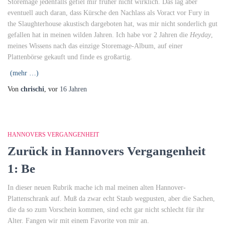
Storemage jedenfalls gefiel mir früher nicht wirklich. Das lag aber
eventuell auch daran, dass Kürsche den Nachlass als Voract vor Fury in
the Slaughterhouse akustisch dargeboten hat, was mir nicht sonderlich gut
gefallen hat in meinen wilden Jahren. Ich habe vor 2 Jahren die
Heyday
,
meines Wissens nach das einzige Storemage-Album, auf einer
Plattenbörse gekauft und finde es großartig.
(mehr …)
Von
chrischi
, vor
16 Jahren
HANNOVERS VERGANGENHEIT
Zurück in Hannovers Vergangenheit
1: Be
In dieser neuen Rubrik mache ich mal meinen alten Hannover-
Plattenschrank auf. Muß da zwar echt Staub wegpusten, aber die Sachen,
die da so zum Vorschein kommen, sind echt gar nicht schlecht für ihr
Alter. Fangen wir mit einem Favorite von mir an.