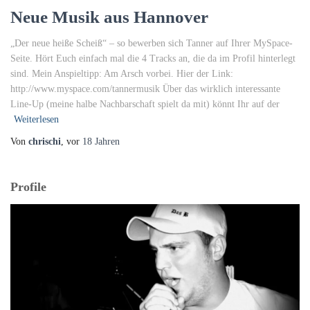
Neue Musik aus Hannover
„Der neue heiße Scheiß“ – so bewerben sich Tanner auf Ihrer MySpace-
Seite. Hört Euch einfach mal die 4 Tracks an, die da im Profil hinterlegt
sind. Mein Anspieltipp: Am Arsch vorbei. Hier der Link:
http://www.myspace.com/tannermusik Über das wirklich interessante
Line-Up (meine halbe Nachbarschaft spielt da mit) könnt Ihr auf der
Weiterlesen
Von
chrischi
, vor
18 Jahren
Profile