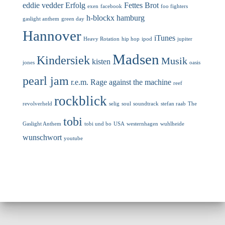
eddie vedder
Erfolg
Fettes Brot
exen
facebook
foo fighters
h-blockx
hamburg
gaslight anthem
green day
Hannover
iTunes
Heavy Rotation
hip hop
ipod
jupiter
Madsen
Kindersiek
Musik
kisten
jones
oasis
pearl jam
r.e.m.
Rage against the machine
reef
rockblick
revolverheld
selig
soul
soundtrack
stefan raab
The
tobi
Gaslight Anthem
tobi und bo
USA
westernhagen
wuhlheide
wunschwort
youtube