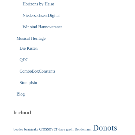
Horizons by Heise
Niedersachsen.Digital
Wir sind Hannoveraner
Musical Heritage
Die Kisten
QDG
ComboBoxConstants
Stumpfsin
Blog
b-cloud
Donots
crossover
beatles
beatsteaks
dave grohl
Dendemann