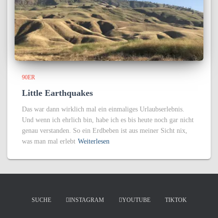
90ER
Little Earthquakes
Das war dann wirklich mal ein einmaliges Urlaubserlebnis.
Und wenn ich ehrlich bin, habe ich es bis heute noch gar nicht
genau verstanden. So ein Erdbeben ist aus meiner Sicht nix,
was man mal erlebt
Weiterlesen
SUCHE
INSTAGRAM
YOUTUBE
TIKTOK