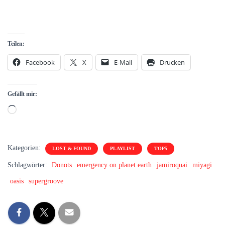
Teilen:
Facebook
X
E-Mail
Drucken
Gefällt mir:
Wird
geladen …
Kategorien:
LOST & FOUND
PLAYLIST
TOP5
Schlagwörter:
Donots
emergency on planet earth
jamiroquai
miyagi
oasis
supergroove